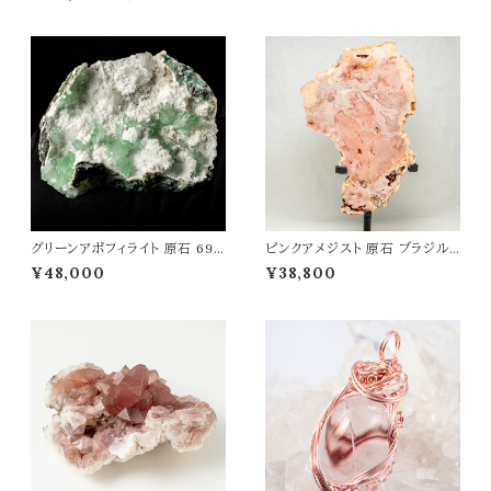
グリーンアポフィライト 原石 693
ピンクアメジスト 原石 ブラジル
g 魚眼石 アポフィライト 天然石
リオグランデドスール産 置物 高
¥48,000
¥38,800
パワーストーン 鉱物 結晶 t009
さ210mm 浄化 癒し 開運 愛情
0
運 パワーストーン 天然石