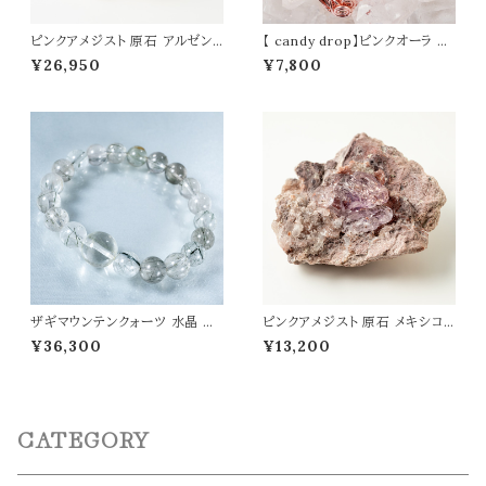
ピンクアメジスト 原石 アルゼン
【 candy drop】ピンクオーラ ペ
チン産 置物 幅65mm 浄化 癒し
ンダントトップ オリジナルアクセ
¥26,950
¥7,800
開運 愛情運 パワーストーン 天
サリー 天然石 パワーストーン d
然石
wa0019
ザギマウンテンクォーツ 水晶 ブ
ピンクアメジスト 原石 メキシコ
レスレット 高波動 アセンションス
ソノマ産 置物 幅41mm 浄化 癒
¥36,300
¥13,200
トーン パワーストーン 天然石 t0
し 開運 愛情運 パワーストーン
520
天然石
CATEGORY