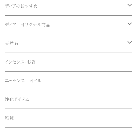
ディアのおすすめ
ガネーシュヒマール産水晶
ディア オリジナル商品
マニハール産水晶
オリジナルブレスレット
天然石
スーパーセブン
オリジナルペンダント
ブレスレット
インセンス・お香
オリジナルエッセンススプレー
ネックレス・ペンダントトップ
エッセンス オイル
オリジナルサンキャッチャー
ルース・タンブル
浄化アイテム
オリジナル雑貨
丸玉・ポイント
雑貨
Gemie Dragon
クラスター・原石