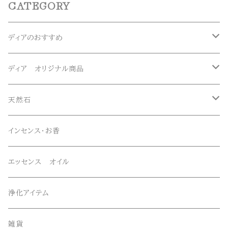
CATEGORY
ディアのおすすめ
ガネーシュヒマール産水晶
ディア オリジナル商品
マニハール産水晶
オリジナルブレスレット
天然石
スーパーセブン
オリジナルペンダント
ブレスレット
インセンス・お香
オリジナルエッセンススプレー
ネックレス・ペンダントトップ
エッセンス オイル
オリジナルサンキャッチャー
ルース・タンブル
浄化アイテム
オリジナル雑貨
丸玉・ポイント
雑貨