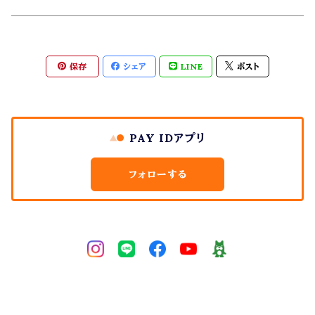
Gemie Dragon
クラスター・原石
保存
シェア
LINE
ポスト
高級ビーズ
その他
PAY IDアプリ
フォローする