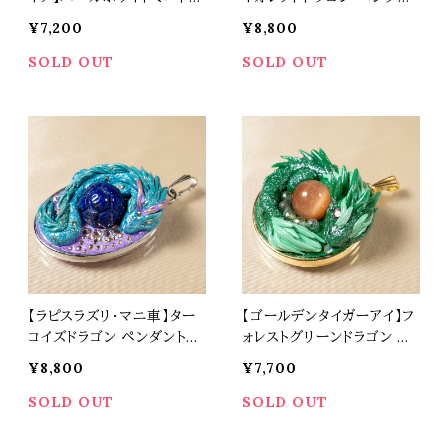
ゴン ペンダントトップ オリジ
トトップ オリジナルアクセサ
¥7,200
¥8,800
ナルアクセサリー 天然石 パ
リー 天然石 パワーストーン
ワーストーン t0535
t0532
SOLD OUT
SOLD OUT
【ラピスラズリ・マニ車】ター
【ゴールデンタイガーアイ】フ
コイズドラゴン ペンダントト
ォレストグリーンドラゴン ペ
ップ オリジナルアクセサリー
ンダントトップ オリジナルア
¥8,800
¥7,700
天然石 パワーストーン t05
クセサリー 天然石 パワース
29
トーン t0528
SOLD OUT
SOLD OUT