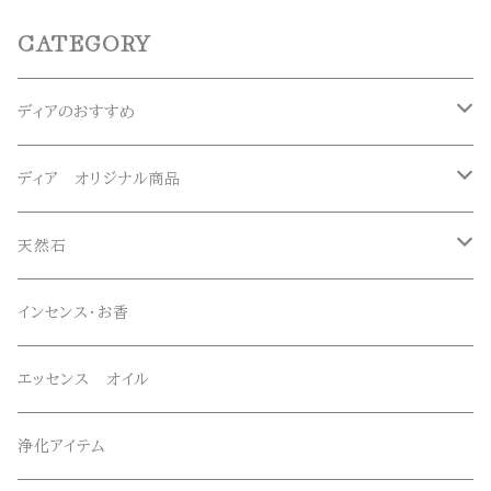
CATEGORY
ディアのおすすめ
ガネーシュヒマール産水晶
ディア オリジナル商品
マニハール産水晶
オリジナルブレスレット
天然石
スーパーセブン
オリジナルペンダント
ブレスレット
インセンス・お香
オリジナルエッセンススプレー
ネックレス・ペンダントトップ
エッセンス オイル
オリジナルサンキャッチャー
ルース・タンブル
浄化アイテム