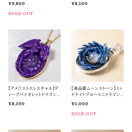
ドラゴン ペンダントトップ オ
オリジナルアクセサリー 天
¥9,800
¥8,500
リジナルアクセサリー 天然
然石 パワーストーン t0565
石 パワーストーン t0566
SOLD OUT
【アメジストエレスチャル】デ
【高品質ムーンストーン】ミッ
ィープバイオレットドラゴン
ドナイトブルーミニドラゴン
ペンダントトップ オリジナル
ペンダントトップ オリジナル
¥8,200
¥5,000
アクセサリー 天然石 パワー
アクセサリー 天然石 パワー
ストーン t0564
ストーン t0536
SOLD OUT