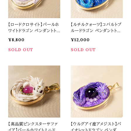
【ロードクロサイト】パールホ
【ルチルクォーツ】コバルトブ
ワイトドラゴン ペンダントトッ
ルードラゴン ペンダントトッ
プ オリジナルアクセサリー
プ オリジナルアクセサリー
¥8,800
¥12,000
天然石 パワーストーン t05
天然石 パワーストーン t05
30
31
SOLD OUT
SOLD OUT
【高品質ピンクスターサファ
【ウルグアイ産アメジスト】バ
イア】パールホワイトミニドラ
イオレットドラゴン ペンダン