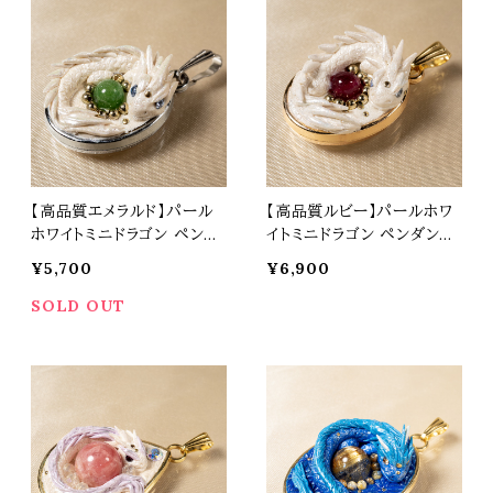
【高品質エメラルド】パール
【高品質ルビー】パールホワ
ホワイトミニドラゴン ペンダ
イトミニドラゴン ペンダント
ントトップ オリジナルアクセ
トップ オリジナルアクセサリ
¥5,700
¥6,900
サリー 天然石 パワーストー
ー 天然石 パワーストーン t
ン t0534
0533
SOLD OUT