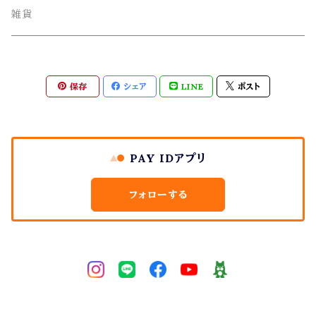
オリジナル雑貨
丸玉・ポイント
雑貨
Gemie Dragon
クラスター・原石
保存
シェア
LINE
ポスト
高級ビーズ
その他
PAY IDアプリ
フォローする