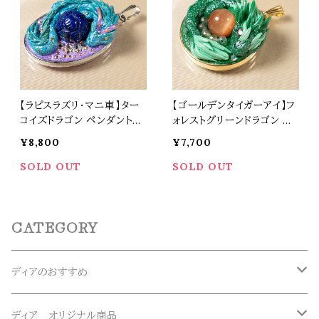
【ラピスラズリ・マニ車】ター
【ゴールデンタイガーアイ】フ
コイズドラゴン ペンダントト
ォレストグリーンドラゴン ペ
ップ オリジナルアクセサリー
ンダントトップ オリジナルア
¥8,800
¥7,700
天然石 パワーストーン t05
クセサリー 天然石 パワース
29
トーン t0528
SOLD OUT
SOLD OUT
CATEGORY
ディアのおすすめ
ガネーシュヒマール産水晶
ディア オリジナル商品