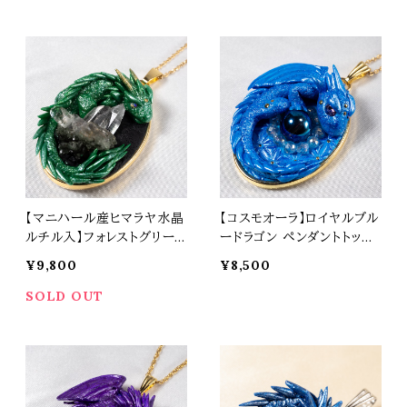
68
67
【マニハール産ヒマラヤ水晶
【コスモオーラ】ロイヤルブル
ルチル入】フォレストグリーン
ードラゴン ペンダントトップ
ドラゴン ペンダントトップ オ
オリジナルアクセサリー 天
¥9,800
¥8,500
リジナルアクセサリー 天然
然石 パワーストーン t0565
石 パワーストーン t0566
SOLD OUT