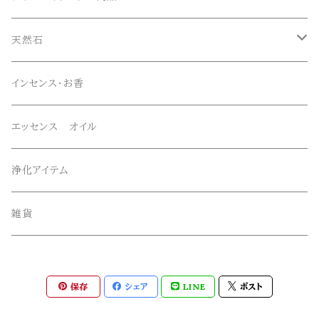
マニハール産水晶
オリジナルブレスレット
天然石
スーパーセブン
オリジナルペンダント
ブレスレット
インセンス・お香
オリジナルエッセンススプレー
ネックレス・ペンダントトップ
エッセンス オイル
オリジナルサンキャッチャー
ルース・タンブル
浄化アイテム
オリジナル雑貨
丸玉・ポイント
雑貨
Gemie Dragon
クラスター・原石
保存
シェア
LINE
ポスト
高級ビーズ