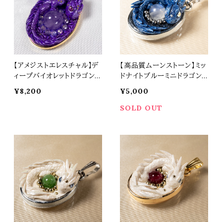
【アメジストエレスチャル】デ
【高品質ムーンストーン】ミッ
ィープバイオレットドラゴン
ドナイトブルーミニドラゴン
ペンダントトップ オリジナル
ペンダントトップ オリジナル
¥8,200
¥5,000
アクセサリー 天然石 パワー
アクセサリー 天然石 パワー
ストーン t0564
ストーン t0536
SOLD OUT