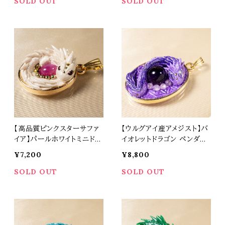
30
31
SOLD OUT
SOLD OUT
【高品質ピンクスターサファ
【ウルグアイ産アメジスト】バ
イア】パールホワイトミニドラ
イオレットドラゴン ペンダン
ゴン ペンダントトップ オリジ
トトップ オリジナルアクセサ
¥7,200
¥8,800
ナルアクセサリー 天然石 パ
リー 天然石 パワーストーン
ワーストーン t0535
t0532
SOLD OUT
SOLD OUT