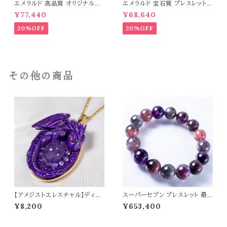
エメラルド 高品質 オリジナルデ
エメラルド 宝石質 ブレスレット
ザイン ブレスレット パワーストー
パワーストーン 天然石 t0544
¥77,440
¥68,640
ン 天然石 t0545
20%OFF
20%OFF
その他の商品
【アメジストエレスチャル】ディー
スーパーセブン ブレスレット 最
プバイオレットドラゴン ペンダント
高品質SA 13.5mm丸玉 パワー
¥8,200
¥653,400
トップ オリジナルアクセサリー 天
ストーン 天然石 t0512
然石 パワーストーン t0564