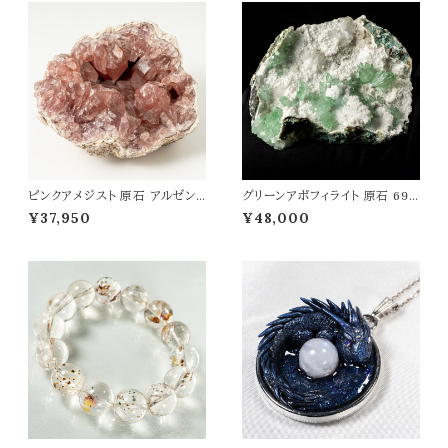
ピンクアメジスト 原石 アルゼン
グリーンアポフィライト 原石 693
チン産 置物 幅59mm 浄化 癒し
g 魚眼石 アポフィライト 天然石
¥37,950
¥48,000
開運 愛情運 パワーストーン 天
パワーストーン 鉱物 結晶 t009
然石
0