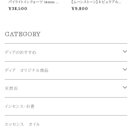
パイライトインクォーツ 14mm ブ
【ムーンストーン】ネビュラブルー
レスレット パワーストーン 天然石
ドラゴン ペンダントトップ オリジ
¥38,500
¥9,800
t0525
ナルアクセサリー 天然石 パワー
ストーン t0568
CATEGORY
ディアのおすすめ
ガネーシュヒマール産水晶
ディア オリジナル商品
マニハール産水晶
オリジナルブレスレット
天然石
スーパーセブン
オリジナルペンダント
ブレスレット
インセンス・お香
オリジナルエッセンススプレー
ネックレス・ペンダントトップ
エッセンス オイル