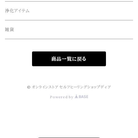
オリジナルサンキャッチャー
ルース・タンブル
浄化アイテム
オリジナル雑貨
丸玉・ポイント
雑貨
Gemie Dragon
クラスター・原石
商品一覧に戻る
高級ビーズ
その他
© オンラインストア セルフヒーリングショップディア
Powered by