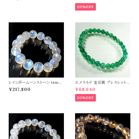
ストーン 天然石 t0467
ン 天然石 t0545
20%OFF
レインボームーンストーン 14mm
エメラルド 宝石質 ブレスレット
ブレスレット 曹灰長石 パワース
パワーストーン 天然石 t0544
¥217,800
¥68,640
トーン 天然石 t0581
20%OFF