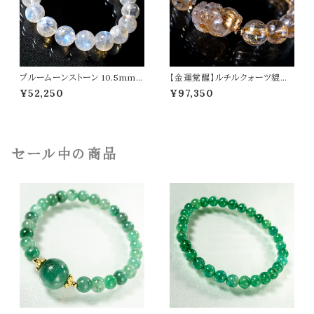
ブルームーンストーン 10.5mm
【金運覚醒】ルチルクォーツ貔貅
ブレスレット 月長石 パワーストー
ルチルクォーツ オリジナルデザイ
¥52,250
¥97,350
ン 天然石 t0580
ン ブレスレット パワーストーン 天
然石 t0488
セール中の商品