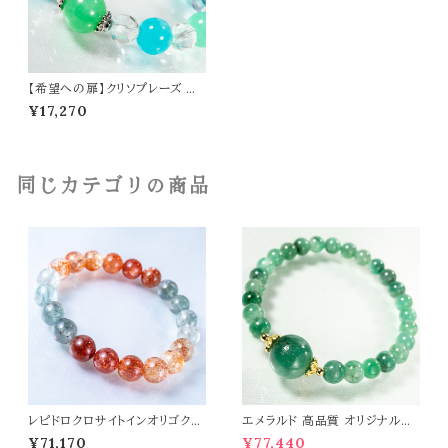
【希望への扉】クリソプレーズ 水
晶 アイスアマゾナイト アクアオー
¥17,270
ラ オリジナルデザイン ブレスレッ
ト パワーストーン 天然石 t0560
同じカテゴリの商品
レピドロクロサイトインオリゴクレ
エメラルド 高品質 オリジナルデ
ース 10mm ブレスレット パワー
ザイン ブレスレット パワーストー
¥71,170
¥77,440