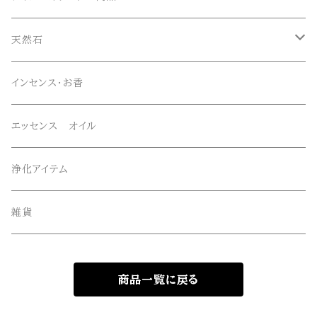
マニハール産水晶
オリジナルブレスレット
天然石
スーパーセブン
オリジナルペンダント
ブレスレット
インセンス・お香
オリジナルエッセンススプレー
ネックレス・ペンダントトップ
エッセンス オイル
オリジナルサンキャッチャー
ルース・タンブル
浄化アイテム
オリジナル雑貨
丸玉・ポイント
雑貨
Gemie Dragon
クラスター・原石
商品一覧に戻る
高級ビーズ