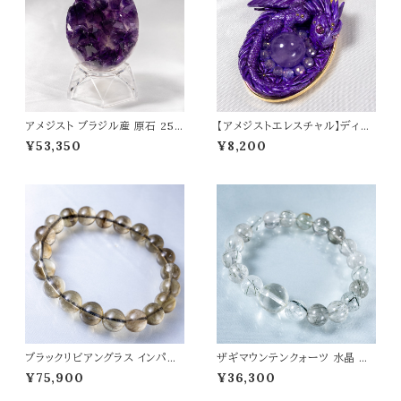
アメジスト ブラジル産 原石 257
【アメジストエレスチャル】ディー
g パワーストーン 天然石 置物
プバイオレットドラゴン ペンダント
¥53,350
¥8,200
紫水晶 浄化 癒し 開運 愛情運 t
トップ オリジナルアクセサリー 天
0506
然石 パワーストーン t0564
ブラックリビアングラス インパク
ザギマウンテンクォーツ 水晶 ブ
トガラス ブレスレット 高品質 天
レスレット 高波動 アセンションス
¥75,900
¥36,300
然ガラス 宇宙・高波動系ヒーリン
トーン パワーストーン 天然石 t0
グストーン 天然石 パワーストー
520