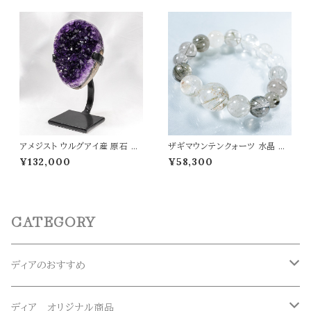
ン t0511
アメジスト ウルグアイ産 原石 97
ザギマウンテンクォーツ 水晶 ブ
5g パワーストーン 天然石 置物
レスレット 高波動 アセンションス
¥132,000
¥58,300
紫水晶 浄化 癒し 開運 愛情運 t
トーン パワーストーン 天然石 t0
0507
518
CATEGORY
ディアのおすすめ
ガネーシュヒマール産水晶
ディア オリジナル商品