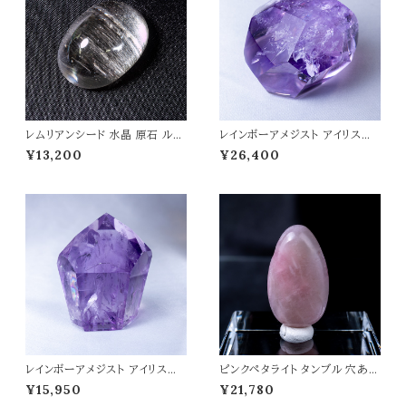
レムリアンシード 水晶 原石 ルー
レインボーアメジスト アイリスア
ス 虹入り 11g レムリアン水晶 高
メジスト ブラジル産 カットタンブ
¥13,200
¥26,400
品質 パワーストーン 天然石 t05
ル 73g パワーストーン 天然石
54
置物 紫水晶 浄化 癒し 開運 愛
情運 t0483
レインボーアメジスト アイリスア
ピンクペタライト タンブル 穴あき
メジスト ブラジル産 カットタンブ
11g 高品質 天然石 パワーストー
¥15,950
¥21,780
ル 88g パワーストーン 天然石
ン t0384