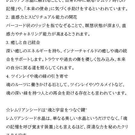
レムリアン水晶に触れることで、自身の中に眠る「レムリア時代の
記憶」や、「本来の使命」に気づく手助けをするといわれています。
2. 直感力とスピリチュアル能力の開花
バーコード状のリッジを指でなぞることで、瞑想状態が深まり、直
感力やチャネリング能力が高まるとされます。
3. 癒しと自己統合
深い癒しのエネルギーを持ち、インナーチャイルドの癒しや魂の統
合をサポートします。トラウマや過去の傷を優しく包み込み、本来
の自分に戻る道を照らしてくれます。
4. ツインレイや魂の縁の引き寄せ
魂のルーツに働きかける石として、ツインレイやソウルメイトなど、
魂の深い縁を持つ人との再会を助ける存在とも言われています。
☆レムリアンシードは“魂と宇宙をつなぐ鍵”
レムリアンシード水晶は、単なる美しい水晶というだけでなく、「魂
の記憶を呼び覚ます装置」とも言えるほど、深遠な力を秘めたクリ