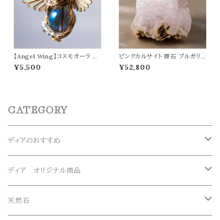
【Angel Wing】コスモオーラ ペ
ピンクカルサイト 原石 ブルガリ
ンダントトップ オリジナルアクセ
ア産 重さ231g 天然石 パワース
¥5,500
¥52,800
サリー 天然石 パワーストーン d
トーン
wa0020
CATEGORY
ディアのおすすめ
ガネーシュヒマール産水晶
ディア オリジナル商品
マニハール産水晶
オリジナルブレスレット
天然石