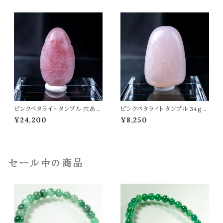
置物 紫水晶 浄化 癒し 開運 愛
情運 t0482
ピンクペタライト タンブル 穴あき
ピンクペタライト タンブル 34g
12g 高品質 天然石 パワーストー
高品質 天然石 パワーストーン t
¥24,200
¥8,250
ン t0383
0382
セール中の商品