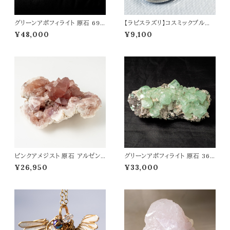
グリーンアポフィライト 原石 693
【ラピスラズリ】コスミックブルー
g 魚眼石 アポフィライト 天然石
ドラゴン ペンダントトップ オリジ
¥48,000
¥9,100
パワーストーン 鉱物 結晶 t009
ナルアクセサリー 天然石 パワー
0
ストーン t0574
ピンクアメジスト 原石 アルゼン
グリーンアポフィライト 原石 364
チン産 置物 幅65mm 浄化 癒し
g 魚眼石 アポフィライト 天然石
¥26,950
¥33,000
開運 愛情運 パワーストーン 天
パワーストーン 鉱物 結晶 t008
然石
5