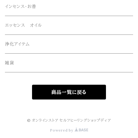
スーパーセブン
オリジナルペンダント
ブレスレット
インセンス・お香
オリジナルエッセンススプレー
ネックレス・ペンダントトップ
エッセンス オイル
オリジナルサンキャッチャー
ルース・タンブル
浄化アイテム
オリジナル雑貨
丸玉・ポイント
雑貨
Gemie Dragon
クラスター・原石
商品一覧に戻る
高級ビーズ
その他
© オンラインストア セルフヒーリングショップディア
Powered by