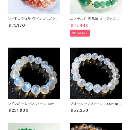
レピドロクロサイトインオリゴクレ
エメラルド 高品質 オリジナルデ
ース 10mm ブレスレット パワー
ザイン ブレスレット パワーストー
¥71,170
¥77,440
ストーン 天然石 t0467
ン 天然石 t0545
20%OFF
レインボームーンストーン 14mm
ブルームーンストーン 10.5mm
ブレスレット 曹灰長石 パワース
ブレスレット 月長石 パワーストー
¥217,800
¥52,250
トーン 天然石 t0581
ン 天然石 t0580