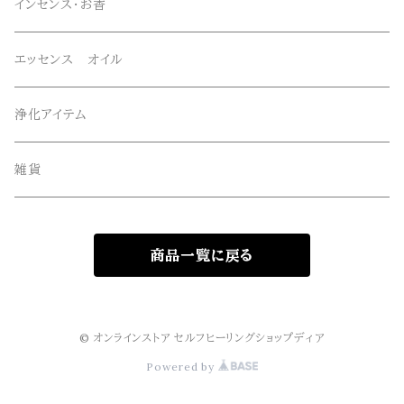
スーパーセブン
オリジナルペンダント
ブレスレット
インセンス・お香
オリジナルエッセンススプレー
ネックレス・ペンダントトップ
エッセンス オイル
オリジナルサンキャッチャー
ルース・タンブル
浄化アイテム
オリジナル雑貨
丸玉・ポイント
雑貨
Gemie Dragon
クラスター・原石
商品一覧に戻る
高級ビーズ
その他
© オンラインストア セルフヒーリングショップディア
Powered by