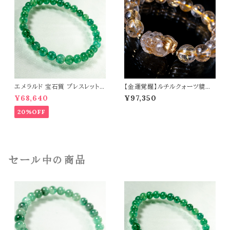
エメラルド 宝石質 ブレスレット
【金運覚醒】ルチルクォーツ貔貅
パワーストーン 天然石 t0544
ルチルクォーツ オリジナルデザイ
¥68,640
¥97,350
ン ブレスレット パワーストーン 天
然石 t0488
20%OFF
セール中の商品