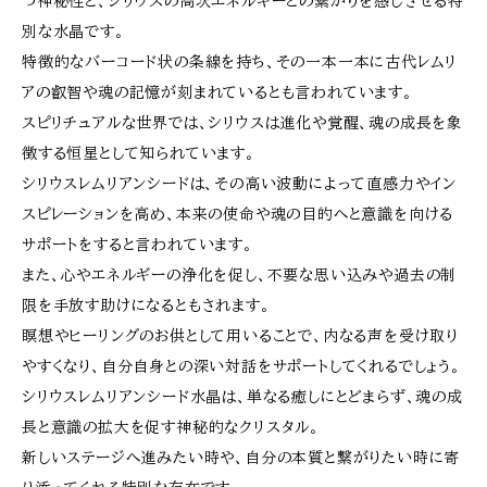
つ神秘性と、シリウスの高次エネルギーとの繋がりを感じさせる特
別な水晶です。
特徴的なバーコード状の条線を持ち、その一本一本に古代レムリ
アの叡智や魂の記憶が刻まれているとも言われています。
スピリチュアルな世界では、シリウスは進化や覚醒、魂の成長を象
徴する恒星として知られています。
シリウスレムリアンシードは、その高い波動によって直感力やイン
スピレーションを高め、本来の使命や魂の目的へと意識を向ける
サポートをすると言われています。
また、心やエネルギーの浄化を促し、不要な思い込みや過去の制
限を手放す助けになるともされます。
瞑想やヒーリングのお供として用いることで、内なる声を受け取り
やすくなり、自分自身との深い対話をサポートしてくれるでしょう。
シリウスレムリアンシード水晶は、単なる癒しにとどまらず、魂の成
長と意識の拡大を促す神秘的なクリスタル。
新しいステージへ進みたい時や、自分の本質と繋がりたい時に寄