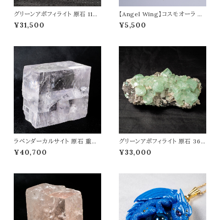
グリーンアポフィライト 原石 114g
【Angel Wing】コスモオーラ ペ
魚眼石 アポフィライト 天然石 パ
ンダントトップ オリジナルアクセ
¥31,500
¥5,500
ワーストーン 鉱物 結晶 t0087
サリー 天然石 パワーストーン d
wa0020
ラベンダーカルサイト 原石 重さ3
グリーンアポフィライト 原石 364
19g 天然石 パワーストーン t05
g 魚眼石 アポフィライト 天然石
¥40,700
¥33,000
83
パワーストーン 鉱物 結晶 t008
5