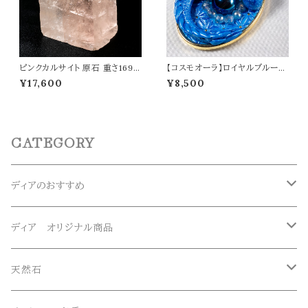
ピンクカルサイト 原石 重さ169g
【コスモオーラ】ロイヤルブルード
天然石 パワーストーン t0585
ラゴン ペンダントトップ オリジナ
¥17,600
¥8,500
ルアクセサリー 天然石 パワース
トーン t0565
CATEGORY
ディアのおすすめ
ガネーシュヒマール産水晶
ディア オリジナル商品
マニハール産水晶
オリジナルブレスレット
天然石