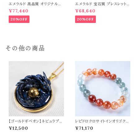
エメラルド 高品質 オリジナルデ
エメラルド 宝石質 ブレスレット
ザイン ブレスレット パワーストー
パワーストーン 天然石 t0544
¥77,440
¥68,640
ン 天然石 t0545
20%OFF
20%OFF
その他の商品
【ゴールドギベオン】ネビュラブル
レピドロクロサイトインオリゴクレ
ードラゴン ペンダントトップ オリ
ース 10mm ブレスレット パワー
¥12,500
¥71,170
ジナルアクセサリー 天然石 パワ
ストーン 天然石 t0467
ーストーン t0567