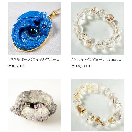
【コスモオーラ】ロイヤルブルード
パイライトインクォーツ 14mm ブ
ラゴン ペンダントトップ オリジナ
レスレット パワーストーン 天然石
¥8,500
¥38,500
ルアクセサリー 天然石 パワース
t0525
トーン t0565