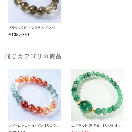
ブラックリビアングラス インパク
トガラス ブレスレット 高品質 天
¥135,300
然ガラス 宇宙・高波動系ヒーリン
グストーン 天然石 パワーストー
ン t0510
同じカテゴリの商品
レピドロクロサイトインオリゴクレ
エメラルド 高品質 オリジナルデ
ース 10mm ブレスレット パワー
ザイン ブレスレット パワーストー