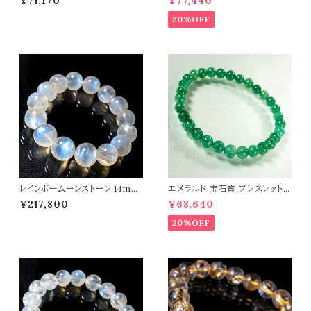
¥71,170
¥77,440
ストーン 天然石 t0467
ン 天然石 t0545
20%OFF
レインボームーンストーン 14mm
エメラルド 宝石質 ブレスレット
ブレスレット 曹灰長石 パワース
パワーストーン 天然石 t0544
¥217,800
¥68,640
トーン 天然石 t0581
20%OFF