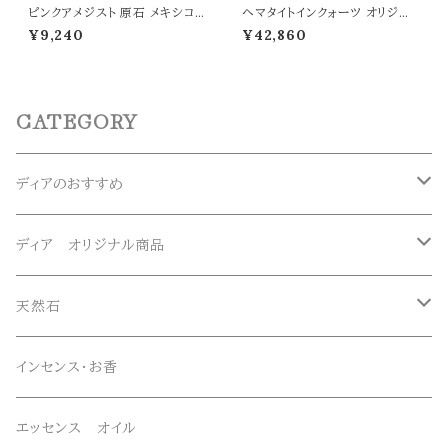
ピンクアメジスト 原石 メキシコ
ヘマタイトインクォーツ オリジナ
ソノマ産 置物 幅49mm 浄化 癒
ルデザインブレスレット パワース
¥9,240
¥42,860
し 開運 愛情運 パワーストーン
トーン 天然石 t0526
天然石
CATEGORY
ディアのおすすめ
ガネーシュヒマール産水晶
ディア オリジナル商品
マニハール産水晶
オリジナルブレスレット
天然石
スーパーセブン
オリジナルペンダント
ブレスレット
インセンス・お香
オリジナルエッセンススプレー
ネックレス・ペンダントトップ
エッセンス オイル