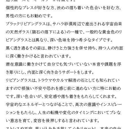
個性的なブレスが好きな方、渋めの落ち着いた色合いを好む方、
男性の方にもお勧めです。
ブラックリビアングラスは、サハラ砂漠周辺で産出される宇宙由来
の天然ガラス（隕石の落下による）の一種で、一般的な黄金色のリ
ビアングラスとは異なり、深い色味を持つ希少なタイプです。
黒く透き通るその姿は、静けさと力強さを併せ持ち、持つ人の内面
に深く働きかけると言われています。
潜在意識に働きかけて自分でも気づいていない本音や課題を浮
き彫りにし、内面と深く向き合うサポートをします。
リビアングラスは、トラウマやカルマ解消の石としても知られてい
ますので根強い不安や恐れを感じ前に進めない方に特にお勧め
です。深い色合いが、安定感や落ち着きをもたらしてくれます。
宇宙的なエネルギーとつながることで、高次の意識やインスピレー
ションをもたらし、人生の転機や変化のタイミングにおいてブレな
い意志を育て、変容を後押しすると言われています。
ストレスや不安、思い込みを手放して心をリセットし、本来の自分