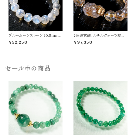
ブルームーンストーン 10.5mm
【金運覚醒】ルチルクォーツ貔貅
ブレスレット 月長石 パワーストー
ルチルクォーツ オリジナルデザイ
¥52,250
¥97,350
ン 天然石 t0580
ン ブレスレット パワーストーン 天
然石 t0488
セール中の商品