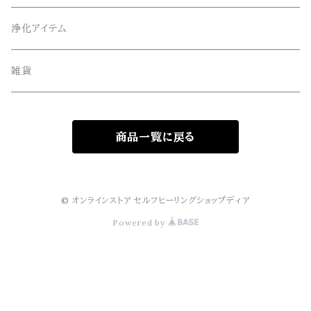
オリジナルサンキャッチャー
ルース・タンブル
浄化アイテム
オリジナル雑貨
丸玉・ポイント
雑貨
Gemie Dragon
クラスター・原石
商品一覧に戻る
高級ビーズ
その他
© オンラインストア セルフヒーリングショップディア
Powered by