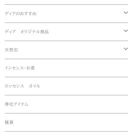
ディアのおすすめ
ガネーシュヒマール産水晶
ディア オリジナル商品
マニハール産水晶
オリジナルブレスレット
天然石
スーパーセブン
オリジナルペンダント
ブレスレット
インセンス・お香
オリジナルエッセンススプレー
ネックレス・ペンダントトップ
エッセンス オイル
オリジナルサンキャッチャー
ルース・タンブル
浄化アイテム
オリジナル雑貨
丸玉・ポイント
雑貨