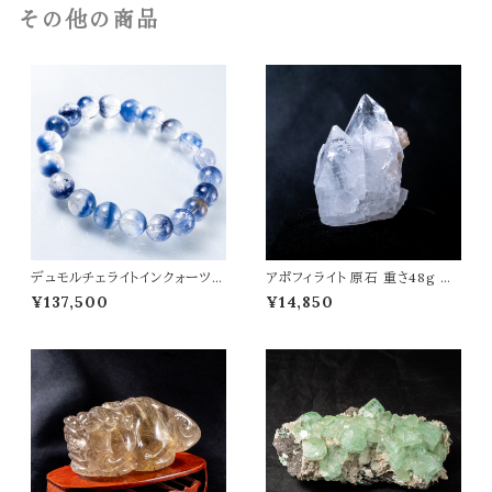
その他の商品
デュモルチェライトインクォーツ
アポフィライト 原石 重さ48g 魚
ブレスレット 9mm 高品質 天然
眼石 天然石 パワーストーン 鉱
¥137,500
¥14,850
石 パワーストーン t0514
物 結晶 t0341