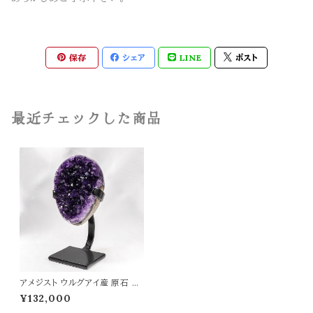
保存
シェア
LINE
ポスト
最近チェックした商品
アメジスト ウルグアイ産 原石 97
5g パワーストーン 天然石 置物
¥132,000
紫水晶 浄化 癒し 開運 愛情運 t