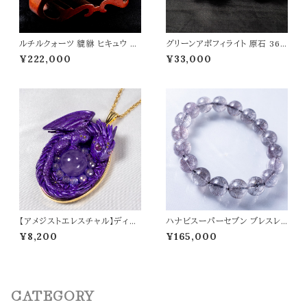
ルチルクォーツ 貔貅 ヒキュウ 彫
グリーンアポフィライト 原石 364
物 258g 風水 開運祈願 金運祈
g 魚眼石 アポフィライト 天然石
¥222,000
¥33,000
願 開運 金運 財産運 出世運 幸
パワーストーン 鉱物 結晶 t008
福 成功 高品質 パワーストーン
5
天然石 t0490
【アメジストエレスチャル】ディー
ハナビスーパーセブン ブレスレッ
プバイオレットドラゴン ペンダント
ト 12mm丸玉 パワーストーン 天
¥8,200
¥165,000
トップ オリジナルアクセサリー 天
然石 t0513
然石 パワーストーン t0564
CATEGORY