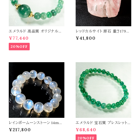
エメラルド 高品質 オリジナルデ
レッドカルサイト 原石 重さ179g
ザイン ブレスレット パワーストー
天然石 パワーストーン t0586
¥77,440
¥41,800
ン 天然石 t0545
20%OFF
レインボームーンストーン 14mm
エメラルド 宝石質 ブレスレット
ブレスレット 曹灰長石 パワース
パワーストーン 天然石 t0544
¥217,800
¥68,640
トーン 天然石 t0581
20%OFF