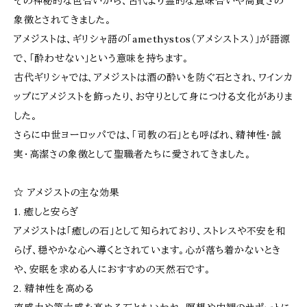
その神秘的な色合いから、古代より霊的な意味合いや高貴さの
象徴とされてきました。
アメジストは、ギリシャ語の「amethystos（アメシストス）」が語源
で、「酔わせない」という意味を持ちます。
古代ギリシャでは、アメジストは酒の酔いを防ぐ石とされ、ワインカ
ップにアメジストを飾ったり、お守りとして身につける文化がありま
した。
さらに中世ヨーロッパでは、「司教の石」とも呼ばれ、精神性・誠
実・高潔さの象徴として聖職者たちに愛されてきました。
☆ アメジストの主な効果
1. 癒しと安らぎ
アメジストは「癒しの石」として知られており、ストレスや不安を和
らげ、穏やかな心へ導くとされています。心が落ち着かないとき
や、安眠を求める人におすすめの天然石です。
2. 精神性を高める