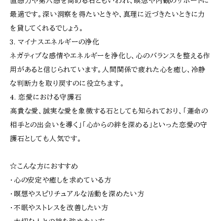
直感力や第六感を高める石ともいわれ、瞑想や内観のサポートに
最適です。深い洞察を得たいときや、真理に近づきたいときに力
を貸してくれるでしょう。
3. マイナスエネルギーの浄化
ネガティブな感情やエネルギーを浄化し、心のバランスを整える作
用があると信じられています。人間関係で疲れた心を癒し、冷静
な判断力を取り戻すのに役立ちます。
4. 恋愛における守護石
高貴な愛、誠実な愛を象徴する石としても知られており、「運命の
相手との出会いを導く」「心からの絆を深める」といった恋愛の守
護石としても人気です。
☆こんな方におすすめ
・心の安定や癒しを求めている方
・瞑想やスピリチュアルな活動を深めたい方
・不眠やストレスを改善したい方