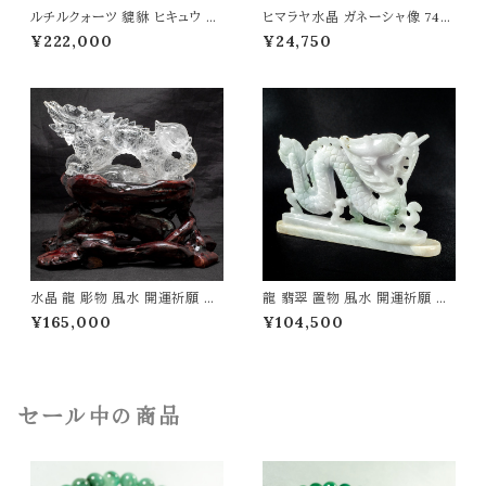
ルチルクォーツ 貔貅 ヒキュウ 彫
ヒマラヤ水晶 ガネーシャ像 74g
物 258g 風水 開運祈願 金運祈
インド 神様 財運 金運 高品質 パ
¥222,000
¥24,750
願 開運 金運 財産運 出世運 幸
ワーストーン 天然石 t0504
福 成功 高品質 パワーストーン
天然石 t0490
水晶 龍 彫物 風水 開運祈願 金
龍 翡翠 置物 風水 開運祈願 金
運祈願 開運 金運 財産運 出世
運祈願 開運 金運 財産運 出世
¥165,000
¥104,500
運 幸福 成功 高品質 一点物 パ
運 幸福 成功 高品質 パワースト
ワーストーン 天然石 t0125
ーン 天然石 t0495
セール中の商品