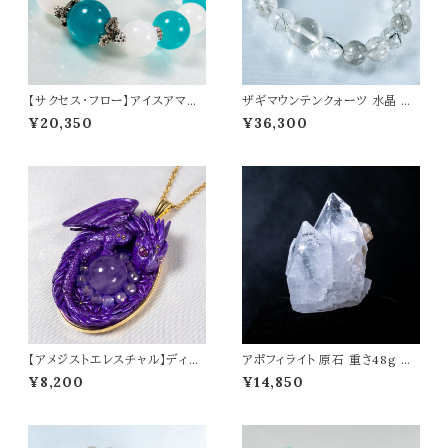
【サクセス・フロー】アイスアマゾ
ザギマウンテンクォーツ 水晶 ブ
ナイト ムーンストーン 水晶 オリ
レスレット 高波動 アセンションス
¥20,350
¥36,300
ジナルデザイン ブレスレット パワ
トーン パワーストーン 天然石 t0
ーストーン 天然石 t0561
520
【アメジストエレスチャル】ディー
アポフィライト 原石 重さ48g 魚
プバイオレットドラゴン ペンダント
眼石 天然石 パワーストーン 鉱
¥8,200
¥14,850
トップ オリジナルアクセサリー 天
物 結晶 t0341
然石 パワーストーン t0564