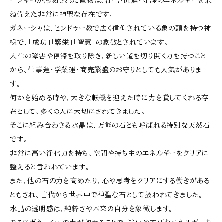
ーシャ神が彫刻された置物は、浄化・開運・守護のエネルギーを兼
ね備えた非常に神聖な存在です。
ガネーシャは、ヒンドゥー教で広く信仰されている象の頭を持つ神
様で、「成功」「繁栄」「智慧」の象徴とされています。
人生の障害や停滞を取り除き、新しい道を切り開く力を持つこと
から、仕事運・学業運・商売繁盛のお守りとしても人気がありま
す。
何かを始める時や、大きな転機を迎えた時に力を貸してくれる存
在として、多くの人に大切にされてきました。
そこに組み合わさる水晶は、万能の石とも呼ばれる特別な天然石
です。
非常に高い浄化力を持ち、空間や持ち主のエネルギーをクリアに
整えると言われています。
また、他の石の力を高めたり、心や思考をクリアにする働きがある
ともされ、古代から世界中で神聖な石として扱われてきました。
水晶の透明感は、純粋さや本来の自分を象徴します。