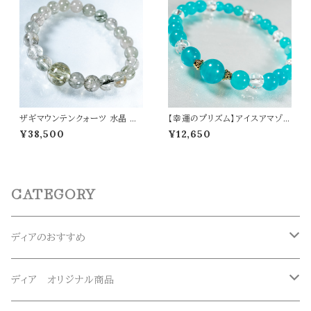
ザギマウンテンクォーツ 水晶 ブ
【幸運のプリズム】アイスアマゾナ
レスレット 高波動 アセンションス
イト アイリスクォーツ オリジナル
¥38,500
¥12,650
トーン パワーストーン 天然石 t0
デザイン ブレスレット パワースト
519
ーン 天然石 t0563
CATEGORY
ディアのおすすめ
ガネーシュヒマール産水晶
ディア オリジナル商品