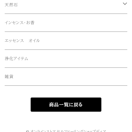
マニハール産水晶
オリジナルブレスレット
天然石
スーパーセブン
オリジナルペンダント
ブレスレット
インセンス・お香
オリジナルエッセンススプレー
ネックレス・ペンダントトップ
エッセンス オイル
オリジナルサンキャッチャー
ルース・タンブル
浄化アイテム
オリジナル雑貨
丸玉・ポイント
雑貨
Gemie Dragon
クラスター・原石
商品一覧に戻る
高級ビーズ
その他
© オンラインストア セルフヒーリングショップディア