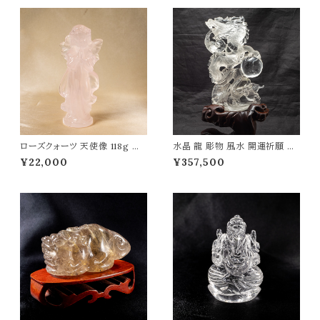
ローズクォーツ 天使像 118g パ
水晶 龍 彫物 風水 開運祈願 金
ワーストーン 天然石 t0559
運祈願 開運 金運 財産運 出世
¥22,000
¥357,500
運 幸福 成功 高品質 パワースト
ーン 天然石 t0070