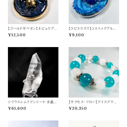
【ゴールドギベオン】ネビュラブル
【ラピスラズリ】コスミックブルー
ードラゴン ペンダントトップ オリ
ドラゴン ペンダントトップ オリジ
¥12,500
¥9,100
ジナルアクセサリー 天然石 パワ
ナルアクセサリー 天然石 パワー
ーストーン t0567
ストーン t0574
シリウスレムリアンシード 水晶
【サクセス・フロー】アイスアマゾ
原石 ポイント 虹入り レムリアン
ナイト ムーンストーン 水晶 オリ
¥61,600
¥20,350
水晶 177g ヒーリング 高品質 パ
ジナルデザイン ブレスレット パワ
ワーストーン 天然石 t0548
ーストーン 天然石 t0561