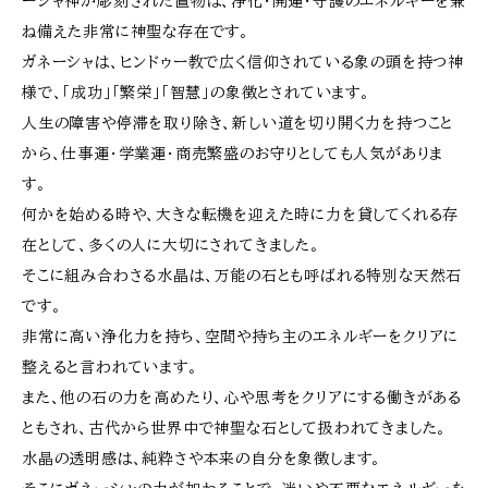
ーシャ神が彫刻された置物は、浄化・開運・守護のエネルギーを兼
ね備えた非常に神聖な存在です。
ガネーシャは、ヒンドゥー教で広く信仰されている象の頭を持つ神
様で、「成功」「繁栄」「智慧」の象徴とされています。
人生の障害や停滞を取り除き、新しい道を切り開く力を持つこと
から、仕事運・学業運・商売繁盛のお守りとしても人気がありま
す。
何かを始める時や、大きな転機を迎えた時に力を貸してくれる存
在として、多くの人に大切にされてきました。
そこに組み合わさる水晶は、万能の石とも呼ばれる特別な天然石
です。
非常に高い浄化力を持ち、空間や持ち主のエネルギーをクリアに
整えると言われています。
また、他の石の力を高めたり、心や思考をクリアにする働きがある
ともされ、古代から世界中で神聖な石として扱われてきました。
水晶の透明感は、純粋さや本来の自分を象徴します。