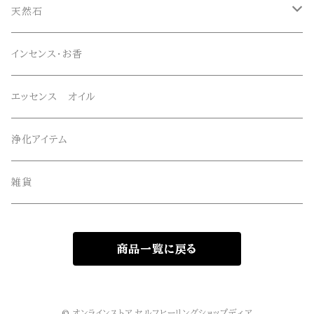
マニハール産水晶
オリジナルブレスレット
天然石
スーパーセブン
オリジナルペンダント
ブレスレット
インセンス・お香
オリジナルエッセンススプレー
ネックレス・ペンダントトップ
エッセンス オイル
オリジナルサンキャッチャー
ルース・タンブル
浄化アイテム
オリジナル雑貨
丸玉・ポイント
雑貨
Gemie Dragon
クラスター・原石
商品一覧に戻る
高級ビーズ
その他
© オンラインストア セルフヒーリングショップディア