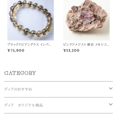
ブラックリビアングラス インパク
ピンクアメジスト 原石 メキシコ
トガラス ブレスレット 高品質 天
ソノマ産 置物 幅41mm 浄化 癒
¥75,900
¥13,200
然ガラス 宇宙・高波動系ヒーリン
し 開運 愛情運 パワーストーン
グストーン 天然石 パワーストー
天然石
ン t0511
CATEGORY
ディアのおすすめ
ガネーシュヒマール産水晶
ディア オリジナル商品