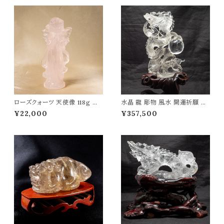
ローズクォーツ 天使像 118g パ
水晶 龍 彫物 風水 開運祈願 金
ワーストーン 天然石 t0559
運祈願 開運 金運 財産運 出世
¥22,000
¥357,500
運 幸福 成功 高品質 パワースト
ーン 天然石 t0070