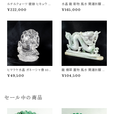
ルチルクォーツ 貔貅 ヒキュウ 彫
水晶 龍 彫物 風水 開運祈願 金
物 258g 風水 開運祈願 金運祈
運祈願 開運 金運 財産運 出世
¥222,000
¥165,000
願 開運 金運 財産運 出世運 幸
運 幸福 成功 高品質 一点物 パ
福 成功 高品質 パワーストーン
ワーストーン 天然石 t0125
天然石 t0490
ヒマラヤ水晶 ガネーシャ像 105
龍 翡翠 置物 風水 開運祈願 金
g インド 神様 財運 金運 高品質
運祈願 開運 金運 財産運 出世
¥49,500
¥104,500
パワーストーン 天然石 t0505
運 幸福 成功 高品質 パワースト
ーン 天然石 t0495
セール中の商品