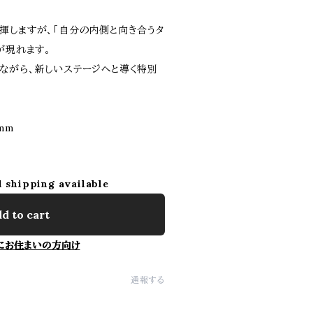
揮しますが、「自分の内側と向き合うタ
が現れます。
ながら、新しいステージへと導く特別
mm
l shipping available
d to cart
にお住まいの方向け
通報する