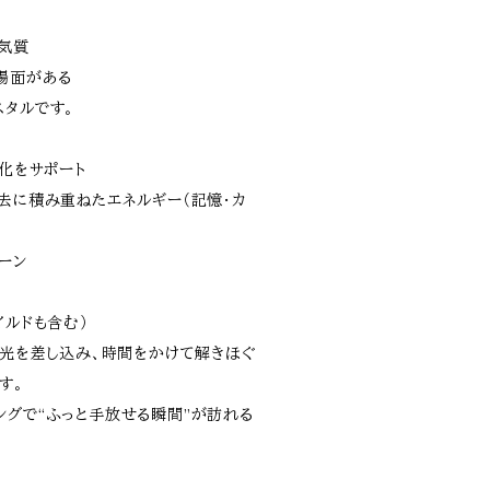
P気質
場面がある
スタルです。
浄化をサポート
過去に積み重ねたエネルギー（記憶・カ
。
ーン
イルドも含む）
に光を差し込み、時間をかけて解きほぐ
す。
ングで“ふっと手放せる瞬間”が訪れる