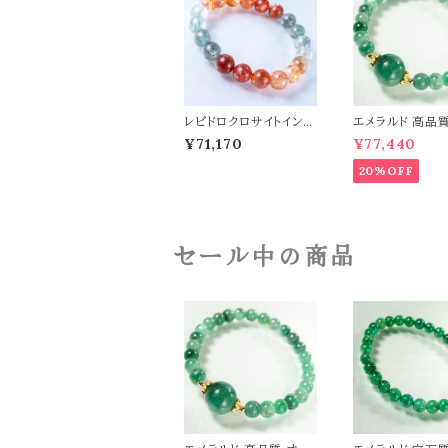
レピドロクロサイトインオ
エメラルド 高品質
リゴクレース 10mm ブ
ジナルデザイン 
¥71,170
¥77,440
レスレット パワーストー
ット パワーストー
ン 天然石 t0467
石 t0545
20%OFF
セール中の商品