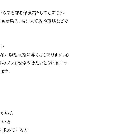
から身を守る保護石としても知られ、
にも効果的。特に人混みや職場などで
ート
、深い瞑想状態に導く力もあります。心
情のブレを安定させたいときに身につ
ます。
めたい方
すい方
を求めている方