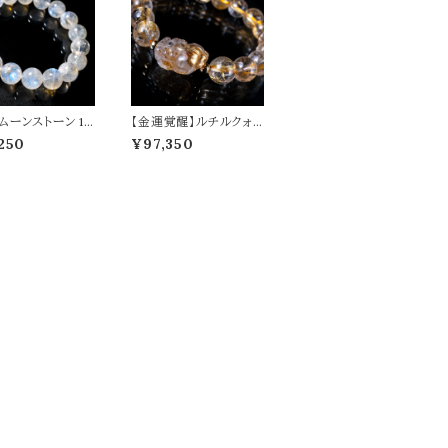
ムーンストーン 1
【金運覚醒】ルチルクォ
m ブレスレット 月
ーツ貔貅 ルチルクォー
250
¥97,350
パワーストーン 天
ツ オリジナルデザイン
0580
ブレスレット パワースト
ーン 天然石 t0488