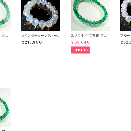
 オリ
レインボームーンストーン
エメラルド 宝石質 ブレ
ブルー
ブレスレ
14mm ブレスレット 曹
スレット パワーストーン
0.5m
¥217,800
¥68,640
¥52,
ン 天然
灰長石 パワーストーン
天然石 t0544
長石 
天然石 t0581
然石 t
20%OFF