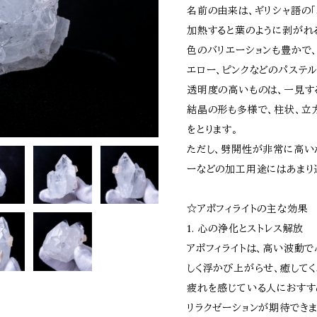
名前の由来は、ギリシャ語の「ap
加熱すると葉のように剥がれ
色のバリエーションも豊かで、
エロー、ピンクなどのパステ
透明度の高いものは、一見す
結晶の形も多様で、柱状、立
をとります。
ただし、劈開性が非常に高い
ーなどの加工用途にはあまり
☆アポフィライトの主な効果
1. 心の浄化とストレス解放
アポフィライトは、高い波動
しく浮かび上がらせ、癒して
疲れを感じている人におすす
リラクゼーションが期待できま