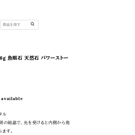
48g 魚眼石 天然石 パワーストー
 available
タル
透明の結晶で、光を受けると内側から発
ちます。