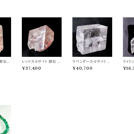
 原石
レッドカルサイト 原石 重
ラベンダーカルサイト 原
ライト
 パワ
さ134g 天然石 パワー
石 重さ319g 天然石 パ
シード
¥37,400
¥40,700
¥16,
5
ストーン t0584
ワーストーン t0583
ト 虹入
ン水晶
トーン 