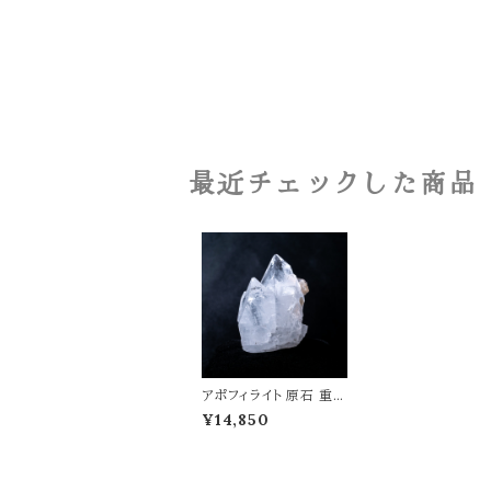
最近チェックした商品
アポフィライト 原石 重さ
48g 魚眼石 天然石 パ
¥14,850
ワーストーン 鉱物 結晶
t0341