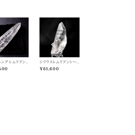
ニング レムリアン
シリウスレムリアンシード
 水晶 原石 ポイン
水晶 原石 ポイント 虹入
500
¥61,600
り 35g レムリア
り レムリアン水晶 177g
 高品質 パワース
ヒーリング 高品質 パワ
天然石 t0552
ーストーン 天然石 t054
8