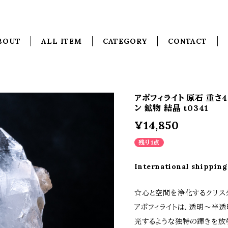
BOUT
ALL ITEM
CATEGORY
CONTACT
アポフィライト 原石 重さ
ン 鉱物 結晶 t0341
¥14,850
残り1点
International shipping
☆心と空間を浄化するクリス
アポフィライトは、透明～半
光するような独特の輝きを放