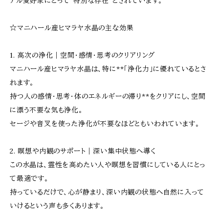
アル愛好家にとって“特別な存在”とされています。
☆マニハール産ヒマラヤ水晶の主な効果
1. 高次の浄化｜空間・感情・思考のクリアリング
マニハール産ヒマラヤ水晶は、特に**「浄化力」に優れているとさ
れます。
持つ人の感情・思考・体のエネルギーの滞り**をクリアにし、空間
に漂う不要な気も浄化。
セージや音叉を使った浄化が不要なほどともいわれています。
2. 瞑想や内観のサポート｜深い集中状態へ導く
この水晶は、霊性を高めたい人や瞑想を習慣にしている人にとっ
て最適です。
持っているだけで、心が静まり、深い内観の状態へ自然に入って
いけるという声も多くあります。