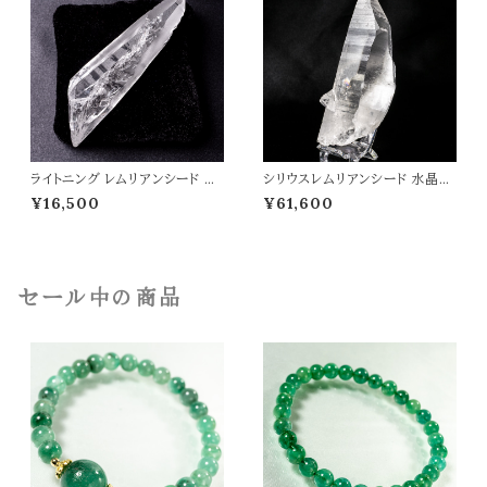
ライトニング レムリアンシード 水
シリウスレムリアンシード 水晶
晶 原石 ポイント 虹入り 35g レ
原石 ポイント 虹入り レムリアン
¥16,500
¥61,600
ムリアン水晶 高品質 パワースト
水晶 177g ヒーリング 高品質 パ
ーン 天然石 t0552
ワーストーン 天然石 t0548
セール中の商品