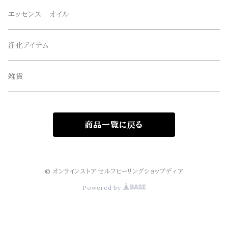
オリジナルエッセンススプレー
ネックレス・ペンダントトップ
エッセンス オイル
オリジナルサンキャッチャー
ルース・タンブル
浄化アイテム
オリジナル雑貨
丸玉・ポイント
雑貨
Gemie Dragon
クラスター・原石
商品一覧に戻る
高級ビーズ
その他
© オンラインストア セルフヒーリングショップディア
Powered by