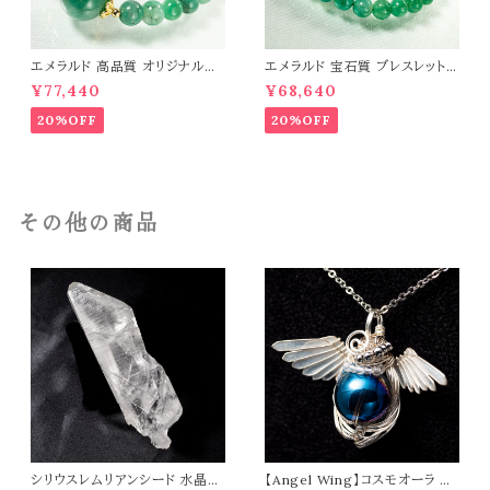
エメラルド 高品質 オリジナルデ
エメラルド 宝石質 ブレスレット
ザイン ブレスレット パワーストー
パワーストーン 天然石 t0544
¥77,440
¥68,640
ン 天然石 t0545
20%OFF
20%OFF
その他の商品
シリウスレムリアンシード 水晶
【Angel Wing】コスモオーラ ペ