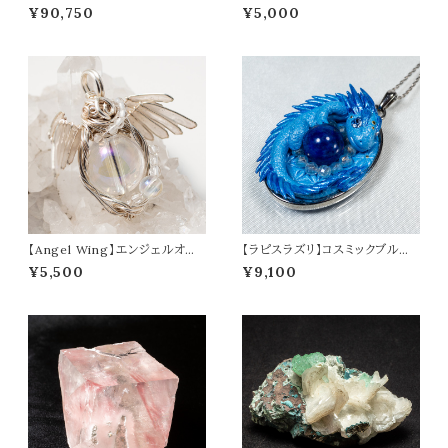
原石 ポイント 虹入り レムリアン
ンダントトップ オリジナルアクセ
¥90,750
¥5,000
水晶 533g ヒーリング 高品質
サリー 天然石 パワーストーン d
パワーストーン 天然石 t0547
wa0022
【Angel Wing】エンジェルオー
【ラピスラズリ】コスミックブルー
ラ ペンダントトップ オリジナルア
ドラゴン ペンダントトップ オリジ
¥5,500
¥9,100
クセサリー 天然石 パワーストー
ナルアクセサリー 天然石 パワー
ン dwa0021
ストーン t0574