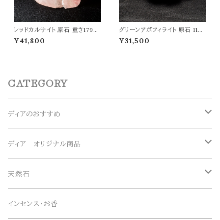
レッドカルサイト 原石 重さ179g
グリーンアポフィライト 原石 114g
天然石 パワーストーン t0586
魚眼石 アポフィライト 天然石 パ
¥41,800
¥31,500
ワーストーン 鉱物 結晶 t0087
CATEGORY
ディアのおすすめ
ガネーシュヒマール産水晶
ディア オリジナル商品
マニハール産水晶
オリジナルブレスレット
天然石
スーパーセブン
オリジナルペンダント
ブレスレット
インセンス・お香