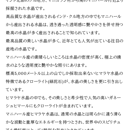
インド北部のクル地方、マニカラン村から南のマニハール付近より
採掘された水晶です。
高品質な水晶が産出されるインド・クル地方の中でもマニハール
から産出される水晶は、透き通った透明感に艷やかさを併せ持つ
最高の水晶が多く産出されることで知られています。
最高品質の美しい水晶が多く、近年とても人気が出ている注目の
産地の水晶です。
マニハール産の素晴らしいところは水晶の密度が高く、極上の湧
水のような透明度と艶やかな照りにあります。
標高5,000メートル以上の山でしか採取出来ないヒマラヤ水晶の
特徴であるクローライト(緑泥石)が、水晶の美しさを更に引き出し
ています。
ヒマラヤ水晶の中でも、その美しさと希少性で人気の高いガネー
シュヒマールにもクローライトが含まれています。
マニハール産ヒマラヤ水晶は、通常の水晶とは明らかに違う清ら
かな波動と重厚なエネルギーを持つとされ、世界中のスピリチュ