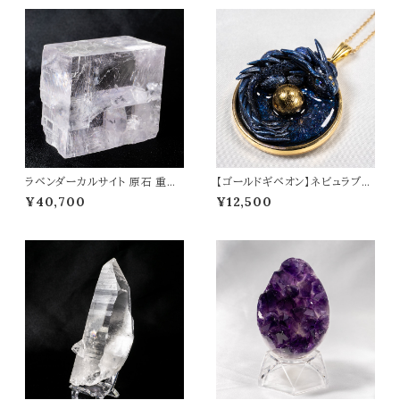
ン t0511
ラベンダーカルサイト 原石 重さ3
【ゴールドギベオン】ネビュラブル
19g 天然石 パワーストーン t05
ードラゴン ペンダントトップ オリ
¥40,700
¥12,500
83
ジナルアクセサリー 天然石 パワ
ーストーン t0567