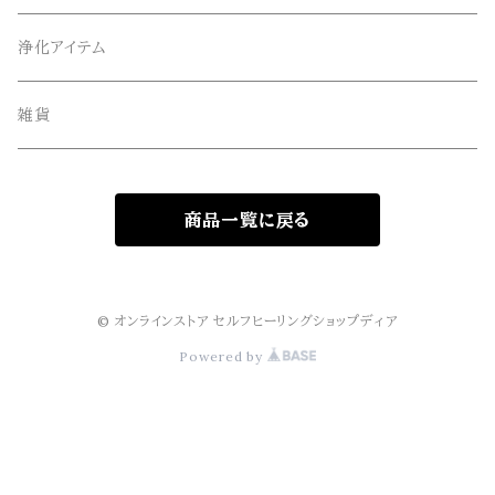
オリジナルサンキャッチャー
ルース・タンブル
浄化アイテム
オリジナル雑貨
丸玉・ポイント
雑貨
Gemie Dragon
クラスター・原石
商品一覧に戻る
高級ビーズ
その他
© オンラインストア セルフヒーリングショップディア
Powered by