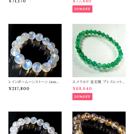
¥71,170
¥77,440
ストーン 天然石 t0467
ン 天然石 t0545
20%OFF
レインボームーンストーン 14mm
エメラルド 宝石質 ブレスレット
ブレスレット 曹灰長石 パワース
パワーストーン 天然石 t0544
¥217,800
¥68,640
トーン 天然石 t0581
20%OFF