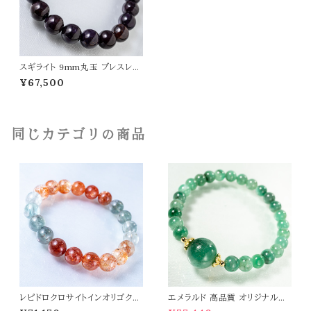
スギライト 9mm丸玉 ブレスレッ
ト 高品質 杉石 ヒーリングストー
¥67,500
ン 天然石 パワーストーン t0235
同じカテゴリの商品
レピドロクロサイトインオリゴクレ
エメラルド 高品質 オリジナルデ
ース 10mm ブレスレット パワー
ザイン ブレスレット パワーストー