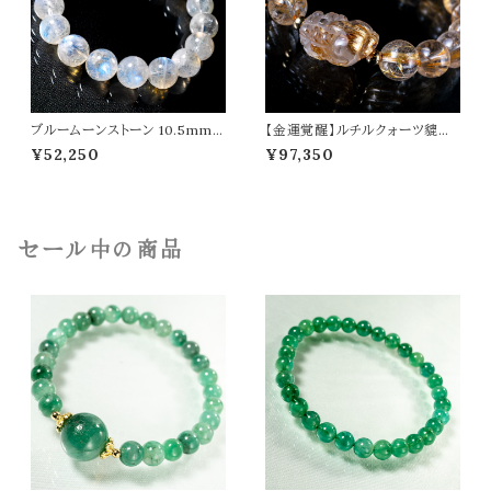
ブルームーンストーン 10.5mm
【金運覚醒】ルチルクォーツ貔貅
ブレスレット 月長石 パワーストー
ルチルクォーツ オリジナルデザイ
¥52,250
¥97,350
ン 天然石 t0580
ン ブレスレット パワーストーン 天
然石 t0488
セール中の商品