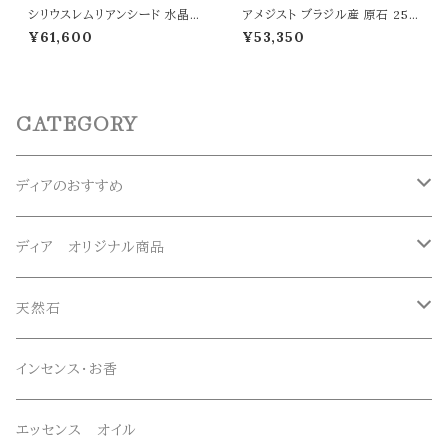
シリウスレムリアンシード 水晶
アメジスト ブラジル産 原石 257
原石 ポイント 虹入り レムリアン
g パワーストーン 天然石 置物
¥61,600
¥53,350
水晶 177g ヒーリング 高品質 パ
紫水晶 浄化 癒し 開運 愛情運 t
ワーストーン 天然石 t0548
0506
CATEGORY
ディアのおすすめ
ガネーシュヒマール産水晶
ディア オリジナル商品
マニハール産水晶
オリジナルブレスレット
天然石
スーパーセブン
オリジナルペンダント
ブレスレット
インセンス・お香
オリジナルエッセンススプレー
ネックレス・ペンダントトップ
エッセンス オイル