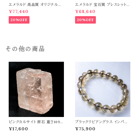
エメラルド 高品質 オリジナルデ
エメラルド 宝石質 ブレスレット
ザイン ブレスレット パワーストー
パワーストーン 天然石 t0544
¥77,440
¥68,640
ン 天然石 t0545
20%OFF
20%OFF
その他の商品
ピンクカルサイト 原石 重さ169g
ブラックリビアングラス インパク
天然石 パワーストーン t0585
トガラス ブレスレット 高品質 天
¥17,600
¥75,900
然ガラス 宇宙・高波動系ヒーリン
グストーン 天然石 パワーストー