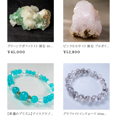
グリーンアポフィライト 原石 102
ピンクカルサイト 原石 ブルガリ
g 魚眼石 アポフィライト 天然石
ア産 重さ231g 天然石 パワース
¥45,000
¥52,800
パワーストーン 鉱物 結晶 t008
トーン
8
【幸運のプリズム】アイスアマゾナ
グラファイトインクォーツ 10mm