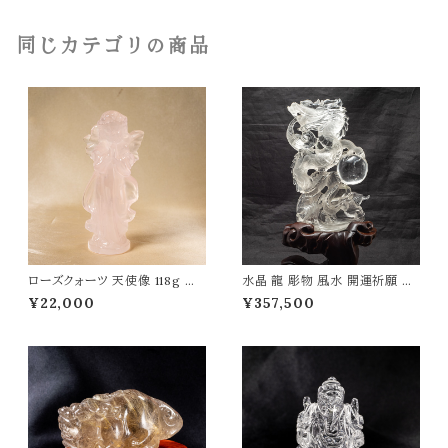
然石
同じカテゴリの商品
ローズクォーツ 天使像 118g パ
水晶 龍 彫物 風水 開運祈願 金
ワーストーン 天然石 t0559
運祈願 開運 金運 財産運 出世
¥22,000
¥357,500
運 幸福 成功 高品質 パワースト
ーン 天然石 t0070