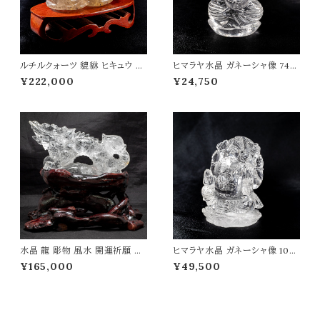
ルチルクォーツ 貔貅 ヒキュウ 彫
ヒマラヤ水晶 ガネーシャ像 74g
物 258g 風水 開運祈願 金運祈
インド 神様 財運 金運 高品質 パ
¥222,000
¥24,750
願 開運 金運 財産運 出世運 幸
ワーストーン 天然石 t0504
福 成功 高品質 パワーストーン
天然石 t0490
水晶 龍 彫物 風水 開運祈願 金
ヒマラヤ水晶 ガネーシャ像 105
運祈願 開運 金運 財産運 出世
g インド 神様 財運 金運 高品質
¥165,000
¥49,500
運 幸福 成功 高品質 一点物 パ
パワーストーン 天然石 t0505
ワーストーン 天然石 t0125