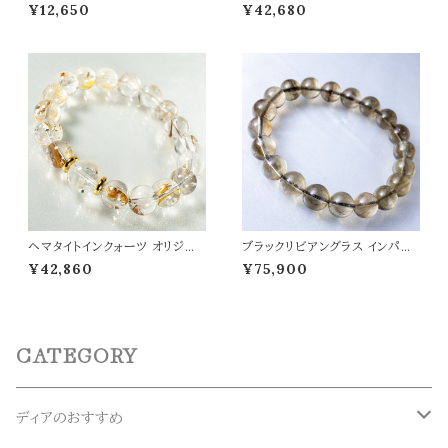
イト アイリスクォーツ オリジナル
ブレスレット パワーストーン 天然
¥12,650
¥42,680
デザイン ブレスレット パワースト
石 t0517
ーン 天然石 t0563
ヘマタイトインクォーツ オリジナ
ブラックリビアングラス インパク
ルデザインブレスレット パワース
トガラス ブレスレット 高品質 天
¥42,860
¥75,900
トーン 天然石 t0526
然ガラス 宇宙・高波動系ヒーリン
グストーン 天然石 パワーストー
ン t0511
CATEGORY
ディアのおすすめ