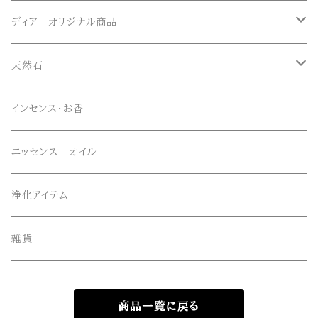
ガネーシュヒマール産水晶
ディア オリジナル商品
マニハール産水晶
オリジナルブレスレット
天然石
スーパーセブン
オリジナルペンダント
ブレスレット
インセンス・お香
オリジナルエッセンススプレー
ネックレス・ペンダントトップ
エッセンス オイル
オリジナルサンキャッチャー
ルース・タンブル
浄化アイテム
オリジナル雑貨
丸玉・ポイント
雑貨
Gemie Dragon
クラスター・原石
商品一覧に戻る